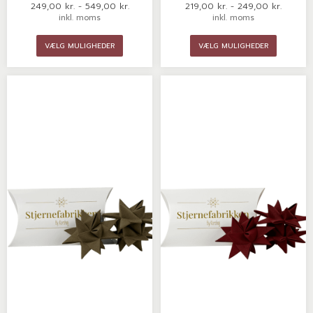
249,00
kr.
-
549,00
kr.
219,00
kr.
-
249,00
kr.
inkl. moms
inkl. moms
VÆLG MULIGHEDER
VÆLG MULIGHEDER
Prisinterval:
Prisinte
Dette
Dette
219,00 kr.
219,00 
vare
vare
til
til
249,00 kr.
249,00 
har
har
flere
flere
varianter.
variante
Mulighederne
Mulighe
kan
kan
vælges
vælges
på
på
varesiden
varesid