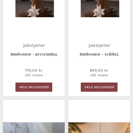
varesiden
varesid
Julestjerner
Julestjerner
Jumbosnor – presenning
Jumbosnor – sejldug
750,00
kr.
869,00
kr.
inkl. moms
inkl. moms
VÆLG MULIGHEDER
VÆLG MULIGHEDER
Dette
Dette
vare
vare
har
har
flere
flere
varianter.
variante