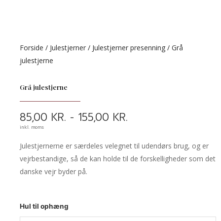
Forside
/
Julestjerner
/
Julestjerner presenning
/ Grå
julestjerne
Grå julestjerne
PRISINTERVAL:
85,00
KR.
-
155,00
KR.
85,00 KR.
inkl. moms
TIL
155,00 KR.
Julestjernerne er særdeles velegnet til udendørs brug, og er
vejrbestandige, så de kan holde til de forskelligheder som det
danske vejr byder på.
Grå
Hul til ophæng
julestjerne