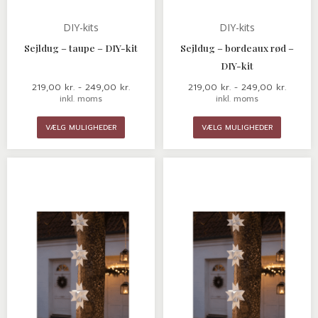
DIY-kits
DIY-kits
Sejldug – taupe – DIY-kit
Sejldug – bordeaux rød –
DIY-kit
219,00
kr.
-
249,00
kr.
219,00
kr.
-
249,00
kr.
inkl. moms
inkl. moms
VÆLG MULIGHEDER
VÆLG MULIGHEDER
Dette
Dette
vare
vare
har
har
flere
flere
varianter.
variante
Mulighederne
Mulighe
kan
kan
vælges
vælges
på
på