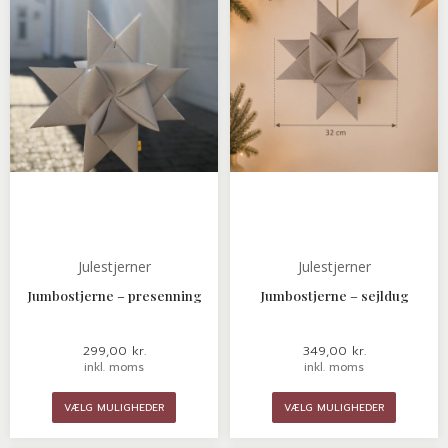
Mulighederne
Mulighe
kan
kan
vælges
vælges
på
på
varesiden
varesid
Julestjerner
Julestjerner
Jumbostjerne – presenning
Jumbostjerne – sejldug
299,00
kr.
349,00
kr.
inkl. moms
inkl. moms
VÆLG MULIGHEDER
VÆLG MULIGHEDER