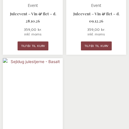
Event
Event
Juleevent – Vin & flet – d.
Juleevent – Vin & flet – d.
28.10.26
09.12.26
359,00
kr.
359,00
kr.
inkl. moms
inkl. moms
TILFØJ TIL KURV
TILFØJ TIL KURV
Prisinterval:
Dette
85,00 kr.
vare
til
155,00 kr.
har
flere
varianter.
Mulighederne
kan
vælges
på
varesiden