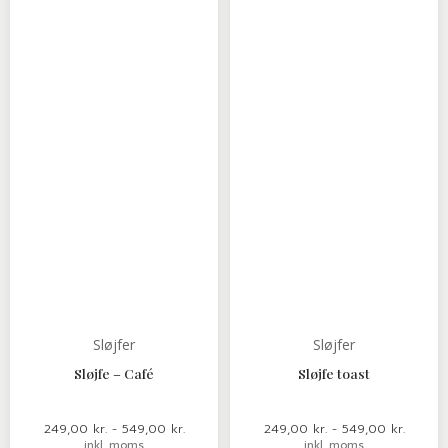
vare
vare
til
til
549,00 kr.
549,00 
har
har
flere
flere
varianter.
variante
Mulighederne
Mulighe
kan
kan
vælges
vælges
på
på
varesiden
varesid
Sløjfer
Sløjfer
Sløjfe – Café
Sløjfe toast
249,00
kr.
-
549,00
kr.
249,00
kr.
-
549,00
kr.
inkl. moms
inkl. moms