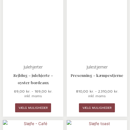
kan
kan
vælges
vælges
på
på
varesiden
varesid
Julehjerter
Julestjerner
Sejldug – julehjerte –
Presenning – kæmpestjerne
oyster/bordeaux
69,00
kr.
-
169,00
kr.
810,00
kr.
-
2.310,00
kr.
inkl. moms
inkl. moms
VÆLG MULIGHEDER
VÆLG MULIGHEDER
Prisinterval:
Prisinte
Dette
Dette
249,00 kr.
249,00 