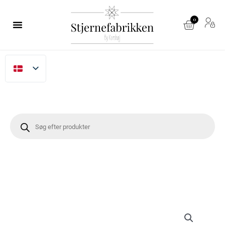
Gå
til
0
Kurv
indholdet
Søg
efter
produkter