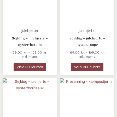
Julehjerter
Julehjerter
Sejldug – julehjerte –
Sejldug – julehjerte –
oyster/botella
oyster/taupe
69,00
kr.
-
169,00
kr.
69,00
kr.
-
169,00
kr.
inkl. moms
inkl. moms
VÆLG MULIGHEDER
VÆLG MULIGHEDER
Prisinterval:
Prisinte
Dette
Dette
69,00 kr.
810,00
vare
vare
til
til
169,00 kr.
2.310,0
har
har
flere
flere
varianter.
variante
Mulighederne
Mulighe