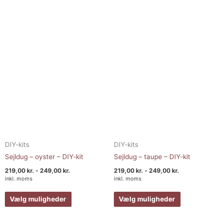
flere
flere
varianter.
varianter.
Mulighederne
Muligheder
kan
kan
vælges
vælges
på
på
varesiden
varesiden
DIY-kits
DIY-kits
Sejldug – oyster – DIY-kit
Sejldug – taupe – DIY-kit
219,00
kr.
-
249,00
kr.
219,00
kr.
-
249,00
kr.
inkl. moms
inkl. moms
Vælg muligheder
Vælg muligheder