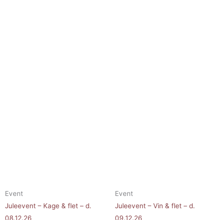
Event
Event
Juleevent – Kage & flet – d.
Juleevent – Vin & flet – d.
08.12.26
09.12.26