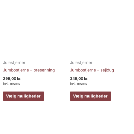
vælges
vælges
på
på
varesiden
varesiden
Julestjerner
Julestjerner
Jumbostjerne – presenning
Jumbostjerne – sejldug
299,00
kr.
349,00
kr.
inkl. moms
inkl. moms
Vælg muligheder
Vælg muligheder
Prisinterval:
Prisinterval:
Dette
Dette
249,00 kr.
85,00 kr.
vare
vare
til
til
549,00 kr.
200,00 kr.
har
har