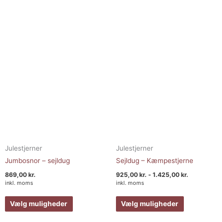
flere
flere
varianter.
varianter.
Mulighederne
Muligheder
kan
kan
vælges
vælges
på
på
varesiden
varesiden
Julestjerner
Julestjerner
Jumbosnor – sejldug
Sejldug – Kæmpestjerne
869,00
kr.
925,00
kr.
-
1.425,00
kr.
inkl. moms
inkl. moms
Vælg muligheder
Vælg muligheder