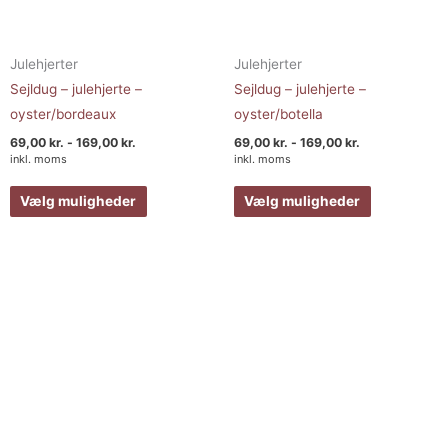
Julehjerter
Julehjerter
Sejldug – julehjerte –
Sejldug – julehjerte –
oyster/bordeaux
oyster/botella
69,00
kr.
-
169,00
kr.
69,00
kr.
-
169,00
kr.
inkl. moms
inkl. moms
Vælg muligheder
Vælg muligheder
Prisinterval:
Dette
Dette
69,00 kr.
vare
vare
til
169,00 kr.
har
har
flere
flere
varianter.
varianter.
Mulighederne
Muligheder
kan
kan
vælges
vælges