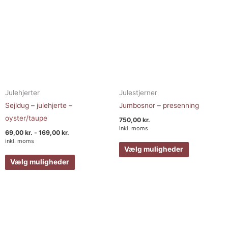
på
på
varesiden
varesiden
Julehjerter
Julestjerner
Sejldug – julehjerte –
Jumbosnor – presenning
oyster/taupe
750,00
kr.
inkl. moms
69,00
kr.
-
169,00
kr.
inkl. moms
Vælg muligheder
Vælg muligheder
Prisinterval
Dette
Dette
925,00 kr.
vare
vare
til
1.425,00 kr
har
har