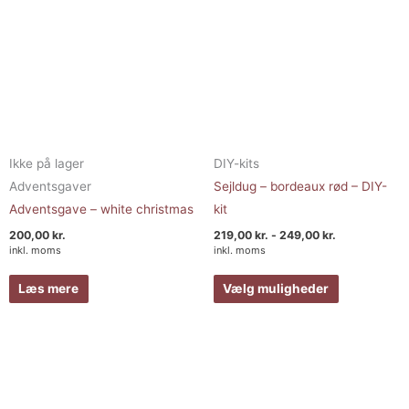
på
varesiden
Ikke på lager
DIY-kits
Adventsgaver
Sejldug – bordeaux rød – DIY-
Adventsgave – white christmas
kit
200,00
kr.
219,00
kr.
-
249,00
kr.
inkl. moms
inkl. moms
Læs mere
Vælg muligheder
Prisinterval:
Prisinterval:
Dette
Dette
219,00 kr.
219,00 kr.
vare
vare
til
til
249,00 kr.
249,00 kr.
har
har