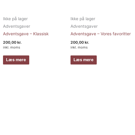
Ikke på lager
Ikke på lager
Adventsgaver
Adventsgaver
Adventsgave – Klassisk
Adventsgave – Vores favoritter
200,00
kr.
200,00
kr.
inkl. moms
inkl. moms
Læs mere
Læs mere
Prisinterval:
Dette
219,00 kr.
vare
til
249,00 kr.
har
flere
varianter.
Muligheder
kan
vælges