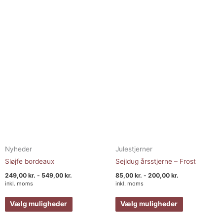
flere
flere
varianter.
varianter.
Mulighederne
Muligheder
kan
kan
vælges
vælges
på
på
varesiden
varesiden
Nyheder
Julestjerner
Sløjfe bordeaux
Sejldug årsstjerne – Frost
249,00
kr.
-
549,00
kr.
85,00
kr.
-
200,00
kr.
inkl. moms
inkl. moms
Vælg muligheder
Vælg muligheder