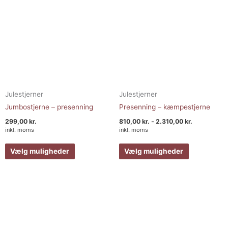
på
på
varesiden
varesiden
Julestjerner
Julestjerner
Jumbostjerne – presenning
Presenning – kæmpestjerne
299,00
kr.
810,00
kr.
-
2.310,00
kr.
inkl. moms
inkl. moms
Vælg muligheder
Vælg muligheder
Dette
vare
har
flere