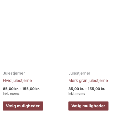
Mulighederne
Muligheder
kan
kan
vælges
vælges
på
på
varesiden
varesiden
Julestjerner
Julestjerner
Hvid julestjerne
Mørk grøn julestjerne
85,00
kr.
-
155,00
kr.
85,00
kr.
-
155,00
kr.
inkl. moms
inkl. moms
Vælg muligheder
Vælg muligheder
Prisinterval:
Prisinterval:
Dette
Dette
85,00 kr.
85,00 kr.