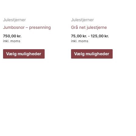
Julestjerner
Julestjerner
Jumbosnor – presenning
Grå net julestjerne
750,00
kr.
75,00
kr.
-
125,00
kr.
inkl. moms
inkl. moms
Vælg muligheder
Vælg muligheder
Prisinterval:
Dette
Dette
85,00 kr.
vare
vare
til
155,00 kr.
har
har
flere
flere
varianter.
varianter.
Mulighederne
Muligheder
kan
kan
vælges
vælges
på
på