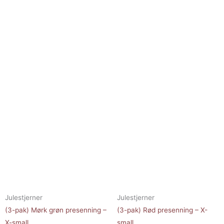
Julestjerner
Julestjerner
(3-pak) Mørk grøn presenning –
(3-pak) Rød presenning – X-
X-small
small