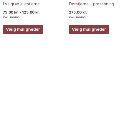
Lys grøn julestjerne
Dørstjerne – presenning
75,00
kr.
-
125,00
kr.
275,00
kr.
inkl. moms
inkl. moms
Vælg muligheder
Vælg muligheder
Prisinterval:
Dette
85,00 kr.
vare
til
155,00 kr.
har
flere
varianter.
Mulighederne
kan
vælges
på
varesiden