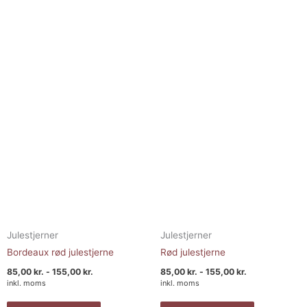
vare
vare
til
til
155,00 kr.
155,00 kr.
har
har
flere
flere
varianter.
varianter.
Mulighederne
Muligheder
kan
kan
vælges
vælges
på
på
varesiden
varesiden
Julestjerner
Julestjerner
Bordeaux rød julestjerne
Rød julestjerne
85,00
kr.
-
155,00
kr.
85,00
kr.
-
155,00
kr.
inkl. moms
inkl. moms