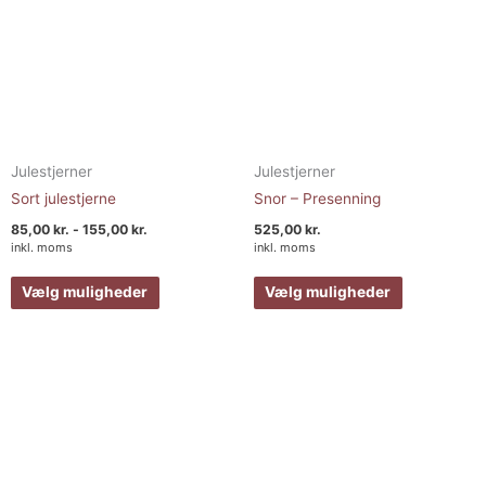
varesiden
varesiden
Julestjerner
Julestjerner
Sort julestjerne
Snor – Presenning
85,00
kr.
-
155,00
kr.
525,00
kr.
inkl. moms
inkl. moms
Vælg muligheder
Vælg muligheder
Prisinterval:
Prisinterval:
Dette
Dette
85,00 kr.
85,00 kr.
vare
vare
til
til
155,00 kr.
155,00 kr.
har
har
flere
flere
varianter.
varianter.