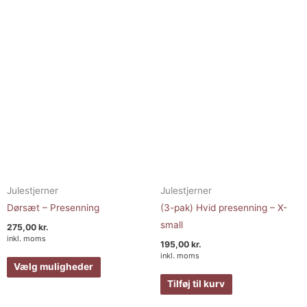
varianter.
Mulighederne
kan
vælges
på
varesiden
Julestjerner
Julestjerner
Dørsæt – Presenning
(3-pak) Hvid presenning – X-
small
275,00
kr.
inkl. moms
195,00
kr.
inkl. moms
Vælg muligheder
Tilføj til kurv