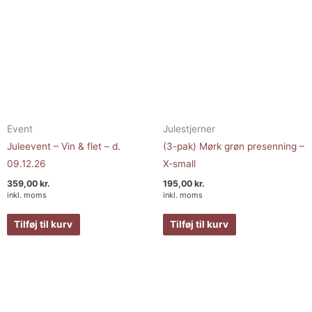
Event
Julestjerner
Juleevent – Vin & flet – d.
(3-pak) Mørk grøn presenning –
09.12.26
X-small
359,00
kr.
195,00
kr.
inkl. moms
inkl. moms
Tilføj til kurv
Tilføj til kurv