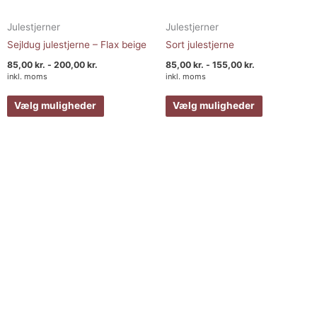
Julestjerner
Julestjerner
Sejldug julestjerne – Flax beige
Sort julestjerne
85,00
kr.
-
200,00
kr.
85,00
kr.
-
155,00
kr.
inkl. moms
inkl. moms
Vælg muligheder
Vælg muligheder
Prisinterval:
Dette
Dette
85,00 kr.
vare
vare
til
200,00 kr.
har
har
flere
flere
varianter.
varianter.
Mulighederne
Muligheder
kan
kan
vælges
vælges
på
på
varesiden
varesiden