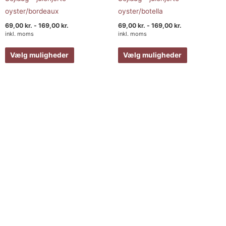
oyster/bordeaux
oyster/botella
69,00
kr.
-
169,00
kr.
69,00
kr.
-
169,00
kr.
inkl. moms
inkl. moms
Vælg muligheder
Vælg muligheder
Prisinterval:
Dette
Dette
69,00 kr.
vare
vare
til
169,00 kr.
har
har
flere
flere
varianter.
varianter.
Mulighederne
Muligheder
kan
kan
vælges
vælges
på
på
varesiden
varesiden