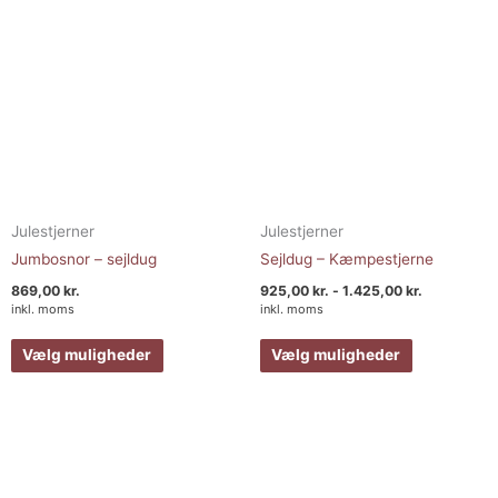
vælges
vælges
på
på
varesiden
varesiden
Julestjerner
Julestjerner
Jumbosnor – sejldug
Sejldug – Kæmpestjerne
869,00
kr.
925,00
kr.
-
1.425,00
kr.
inkl. moms
inkl. moms
Vælg muligheder
Vælg muligheder
Prisinterval:
Prisinterval:
Dette
Dette
85,00 kr.
85,00 kr.
vare
vare
til
til
155,00 kr.
200,00 kr.
har
har