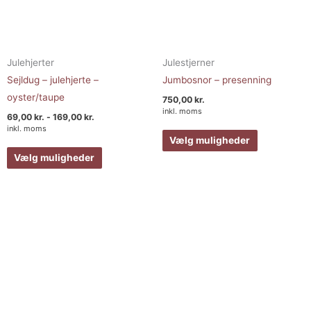
Julehjerter
Julestjerner
Sejldug – julehjerte –
Jumbosnor – presenning
oyster/taupe
750,00
kr.
inkl. moms
69,00
kr.
-
169,00
kr.
inkl. moms
Vælg muligheder
Vælg muligheder
Prisinterval
Dette
Dette
925,00 kr.
vare
vare
til
1.425,00 kr
har
har
flere
flere
varianter.
varianter.
Mulighederne
Muligheder
kan
kan