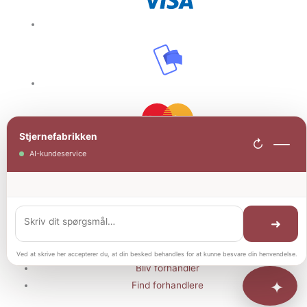
Stjernefabrikken
↻
AI-kundeservice
Information
© Stjernefabrikken ApS - 2022
➜
CVR: 45116158
Åbningstider
Ved at skrive her accepterer du, at din besked behandles for at kunne besvare din henvendelse.
Bliv forhandler
✦
Find forhandlere