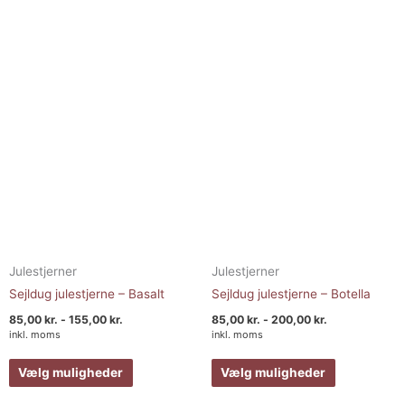
flere
flere
varianter.
varianter.
Mulighederne
Muligheder
kan
kan
vælges
vælges
på
på
varesiden
varesiden
Julestjerner
Julestjerner
Sejldug julestjerne – Basalt
Sejldug julestjerne – Botella
85,00
kr.
-
155,00
kr.
85,00
kr.
-
200,00
kr.
inkl. moms
inkl. moms
Vælg muligheder
Vælg muligheder