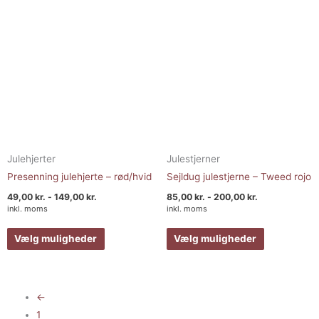
kan
kan
vælges
vælges
på
på
varesiden
varesiden
Julehjerter
Julestjerner
Presenning julehjerte – rød/hvid
Sejldug julestjerne – Tweed rojo
49,00
kr.
-
149,00
kr.
85,00
kr.
-
200,00
kr.
inkl. moms
inkl. moms
Vælg muligheder
Vælg muligheder
←
1