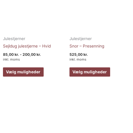
Julestjerner
Julestjerner
Sejldug julestjerne – Hvid
Snor – Presenning
85,00
kr.
-
200,00
kr.
525,00
kr.
inkl. moms
inkl. moms
Vælg muligheder
Vælg muligheder
Prisinterval:
Prisinterval:
Dette
Dette
49,00 kr.
85,00 kr.
vare
vare
til
til
149,00 kr.
200,00 kr.
har
har
flere
flere
varianter.
varianter.
Mulighederne
Muligheder